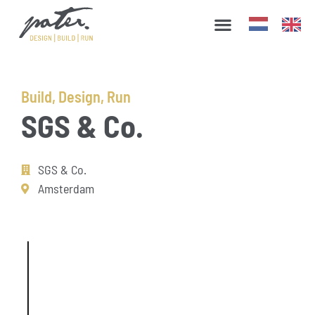
Diensten ▼
Werken bij Pater
Build
,
Design
,
Run
SGS & Co.
SGS & Co.
Amsterdam