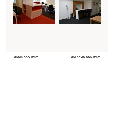
VORIG PROJECT
VOLGEND PROJECT
Service Now
Vacature: Allround Medewerker Facilitaire Dienstverlening (Regio Randstad)